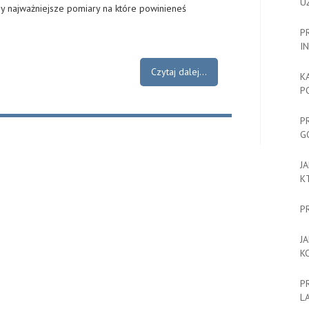
U
zy najważniejsze pomiary na które powinieneś
P
I
Czytaj dalej...
K
P
P
G
J
K
P
J
K
P
L