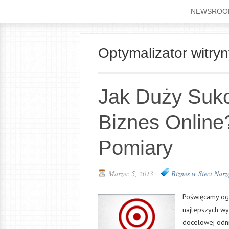
NEWSROO
Optymalizator witry
Jak Duży Suk
Biznes Online
Pomiary
Marzec 5, 2013
Biznes w Sieci
Narz
Poświęcamy ogr
najlepszych wy
docelowej odnie