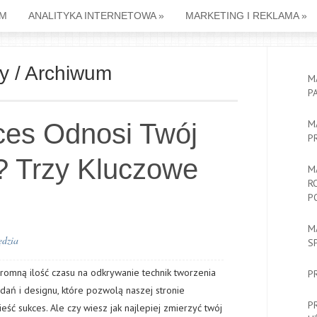
M
ANALITYKA INTERNETOWA
»
MARKETING I REKLAMA
»
ny / Archiwum
M
P
M
ces Odnosi Twój
P
? Trzy Kluczowe
M
R
P
M
ędzia
S
omną ilość czasu na odkrywanie technik tworzenia
P
dań i designu, które pozwolą naszej stronie
P
ść sukces. Ale czy wiesz jak najlepiej zmierzyć twój