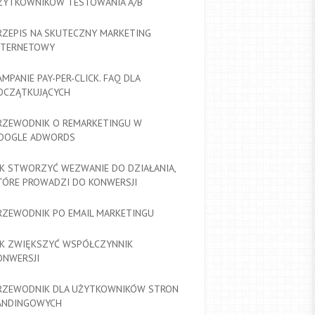
ŻYTKOWNIKÓW TESTOWANIA A/B
RZEPIS NA SKUTECZNY MARKETING
NTERNETOWY
AMPANIE PAY-PER-CLICK. FAQ DLA
OCZĄTKUJĄCYCH
RZEWODNIK O REMARKETINGU W
OOGLE ADWORDS
AK STWORZYĆ WEZWANIE DO DZIAŁANIA,
TÓRE PROWADZI DO KONWERSJI
RZEWODNIK PO EMAIL MARKETINGU
AK ZWIĘKSZYĆ WSPÓŁCZYNNIK
ONWERSJI
RZEWODNIK DLA UŻYTKOWNIKÓW STRON
ANDINGOWYCH