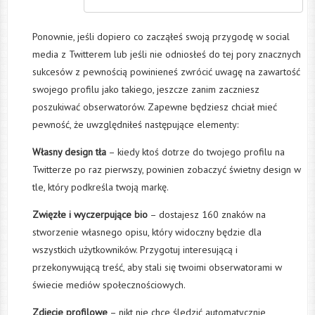
Ponownie, jeśli dopiero co zacząłeś swoją przygodę w social
media z Twitterem lub jeśli nie odniosłeś do tej pory znacznych
sukcesów z pewnością powinieneś zwrócić uwagę na zawartość
swojego profilu jako takiego, jeszcze zanim zaczniesz
poszukiwać obserwatorów. Zapewne będziesz chciał mieć
pewność, że uwzględniłeś następujące elementy:
Własny design tła
– kiedy ktoś dotrze do twojego profilu na
Twitterze po raz pierwszy, powinien zobaczyć świetny design w
tle, który podkreśla twoją markę.
Zwięzłe i wyczerpujące bio
– dostajesz 160 znaków na
stworzenie własnego opisu, który widoczny będzie dla
wszystkich użytkowników. Przygotuj interesującą i
przekonywującą treść, aby stali się twoimi obserwatorami w
świecie mediów społecznościowych.
Zdjęcie profilowe
– nikt nie chce śledzić automatycznie