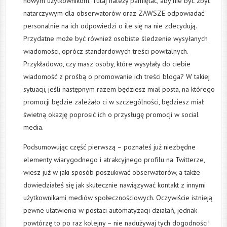
nowym użytkownikom. Tutaj należy pamiętać, aby nie być zbyt
natarczywym dla obserwatorów oraz ZAWSZE odpowiadać
personalnie na ich odpowiedzi o ile się na nie zdecydują.
Przydatne może być również osobiste śledzenie wysyłanych
wiadomości, oprócz standardowych treści powitalnych.
Przykładowo, czy masz osoby, które wysyłały do ciebie
wiadomość z prośbą o promowanie ich treści bloga? W takiej
sytuacji, jeśli następnym razem będziesz miał posta, na którego
promocji będzie zależało ci w szczególności, będziesz miał
świetną okazję poprosić ich o przysługę promocji w social
media.
Podsumowując część pierwszą – poznałeś już niezbędne
elementy wiarygodnego i atrakcyjnego profilu na Twitterze,
wiesz już w jaki sposób poszukiwać obserwatorów, a także
dowiedziałeś się jak skutecznie nawiązywać kontakt z innymi
użytkownikami mediów społecznościowych. Oczywiście istnieją
pewne ułatwienia w postaci automatyzacji działań, jednak
powtórzę to po raz kolejny – nie nadużywaj tych dogodności!