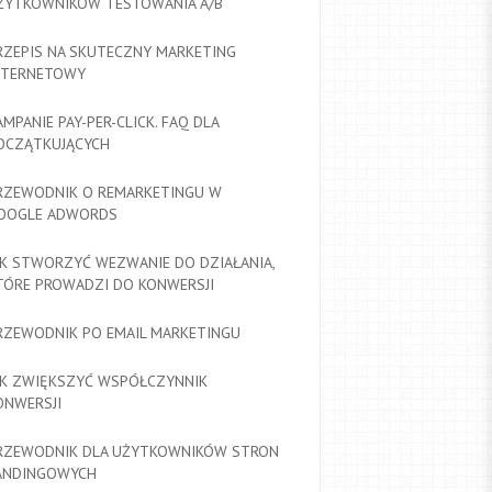
ŻYTKOWNIKÓW TESTOWANIA A/B
RZEPIS NA SKUTECZNY MARKETING
NTERNETOWY
AMPANIE PAY-PER-CLICK. FAQ DLA
OCZĄTKUJĄCYCH
RZEWODNIK O REMARKETINGU W
OOGLE ADWORDS
AK STWORZYĆ WEZWANIE DO DZIAŁANIA,
TÓRE PROWADZI DO KONWERSJI
RZEWODNIK PO EMAIL MARKETINGU
AK ZWIĘKSZYĆ WSPÓŁCZYNNIK
ONWERSJI
RZEWODNIK DLA UŻYTKOWNIKÓW STRON
ANDINGOWYCH