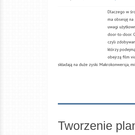
Dlaczego w śro
ma obsesję na p
uwagi użytkown
door-to-door. 
czyli zdobywan
którzy podejmą 
obejrzą film vi
składają na duże zyski. Makrokonwersja, m
Tworzenie pla