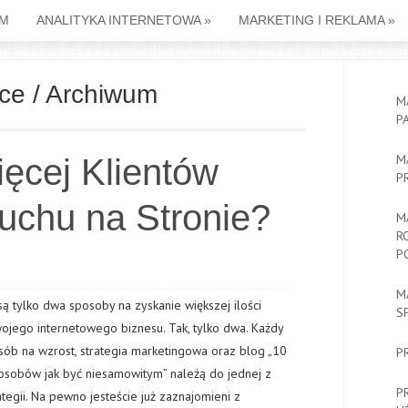
M
ANALITYKA INTERNETOWA
»
MARKETING I REKLAMA
»
ce / Archiwum
M
P
M
ęcej Klientów
P
uchu na Stronie?
M
R
P
M
ą tylko dwa sposoby na zyskanie większej ilości
S
wojego internetowego biznesu. Tak, tylko dwa. Każdy
ób na wzrost, strategia marketingowa oraz blog „10
P
osobów jak być niesamowitym” należą do jednej z
P
tegii. Na pewno jesteście już zaznajomieni z