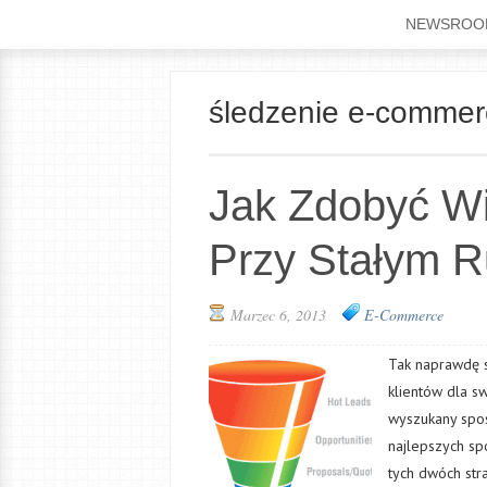
NEWSROO
śledzenie e-commer
Jak Zdobyć Wi
Przy Stałym R
Marzec 6, 2013
E-Commerce
Tak naprawdę s
klientów dla s
wyszukany spos
najlepszych sp
tych dwóch stra