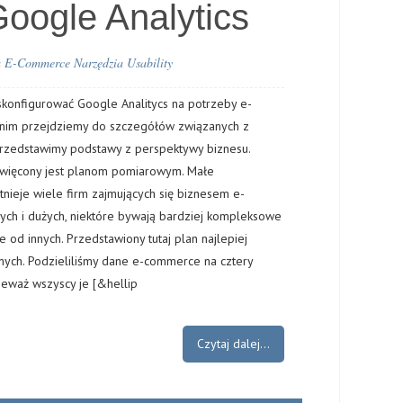
oogle Analytics
a
E-Commerce
Narzędzia
Usability
skonfigurować Google Analitycs na potrzeby e-
im przejdziemy do szczegółów związanych z
przedstawimy podstawy z perspektywy biznesu.
święcony jest planom pomiarowym. Małe
stnieje wiele firm zajmujących się biznesem e-
ch i dużych, niektóre bywają bardziej kompleksowe
 od innych. Przedstawiony tutaj plan najlepiej
nych. Podzieliliśmy dane e-commerce na cztery
nieważ wszyscy je [&hellip
Czytaj dalej...