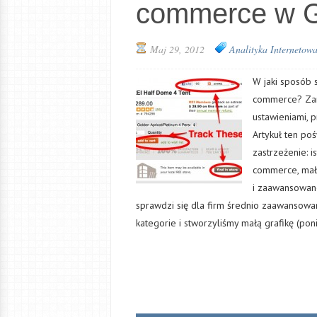
commerce w G
Maj 29, 2012
Analityka Internetow
W jaki sposób 
commerce? Zan
ustawieniami, 
Artykuł ten po
zastrzeżenie: i
commerce, mały
i zaawansowane
sprawdzi się dla firm średnio zaawansowa
kategorie i stworzyliśmy małą grafikę (po