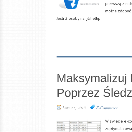
pierwszą z nic
można zdobyć r
Jeśli 2 osoby na [&hellip
Maksymalizuj
Poprzez Śled
Luty 21, 2013
E-Commerce
W świecie e-co
zoptymalizowa