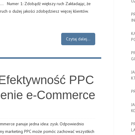
U
h… Numer 1: Zdobądź większy ruch Zakładając, że
uch o dużej jakości zdobędziesz więcej klientów.
P
I
K
Czytaj dalej...
P
P
G
J
 Efektywność PPC
K
zenie e-Commerce
P
J
K
mmerce panuje jedna idea: zysk. Odpowiednio
P
L
ny marketing PPC może pomóc zachować wszystkich