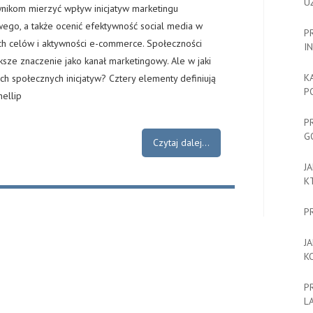
U
nikom mierzyć wpływ inicjatyw marketingu
ego, a także ocenić efektywność social media w
P
ch celów i aktywności e-commerce. Społeczności
I
ksze znaczenie jako kanał marketingowy. Ale w jaki
K
h społecznych inicjatyw? Cztery elementy definiują
P
ellip
P
G
Czytaj dalej...
J
K
P
J
K
P
L