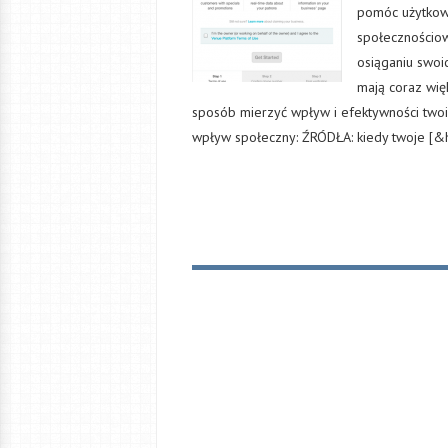
pomóc użytkow
społecznościow
osiąganiu swoi
mają coraz wię
sposób mierzyć wpływ i efektywności twoic
wpływ społeczny: ŹRÓDŁA: kiedy twoje [&h