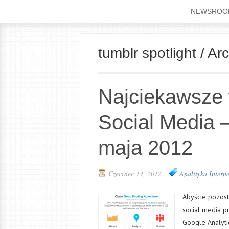
NEWSROO
tumblr spotlight / A
Najciekawsze 
Social Media 
maja 2012
Czerwiec 14, 2012
Analityka Intern
Abyście pozost
social media p
Google Analyt