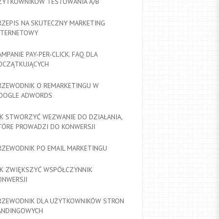
ŻYTKOWNIKÓW TESTOWANIA A/B
RZEPIS NA SKUTECZNY MARKETING
NTERNETOWY
AMPANIE PAY-PER-CLICK. FAQ DLA
OCZĄTKUJĄCYCH
RZEWODNIK O REMARKETINGU W
OOGLE ADWORDS
AK STWORZYĆ WEZWANIE DO DZIAŁANIA,
TÓRE PROWADZI DO KONWERSJI
RZEWODNIK PO EMAIL MARKETINGU
AK ZWIĘKSZYĆ WSPÓŁCZYNNIK
ONWERSJI
RZEWODNIK DLA UŻYTKOWNIKÓW STRON
ANDINGOWYCH