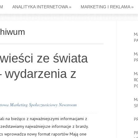
M
ANALITYKA INTERNETOWA
»
MARKETING I REKLAMA
»
rchiwum
M
P
M
wieści ze świata
P
– wydarzenia z
M
R
P
M
etowa
Marketing Społecznościowy
Newsroom
S
ali na bieżąco z najważniejszymi informacjami z
P
rzedstawiamy najważniejsze informacje z branży.
P
ics wprowadza nowy format raportów Мają one