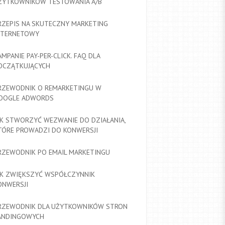
ŻYTKOWNIKÓW TESTOWANIA A/B
RZEPIS NA SKUTECZNY MARKETING
NTERNETOWY
AMPANIE PAY-PER-CLICK. FAQ DLA
OCZĄTKUJĄCYCH
RZEWODNIK O REMARKETINGU W
OOGLE ADWORDS
AK STWORZYĆ WEZWANIE DO DZIAŁANIA,
TÓRE PROWADZI DO KONWERSJI
RZEWODNIK PO EMAIL MARKETINGU
AK ZWIĘKSZYĆ WSPÓŁCZYNNIK
ONWERSJI
RZEWODNIK DLA UŻYTKOWNIKÓW STRON
ANDINGOWYCH