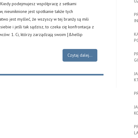
U
Kiedy podejmujesz współpracę z setkami
 nieuniknione jest spotkanie także tych
P
two jest myśleć, że wszyscy w tej branży są mili
I
siebie i jeśli tak sądzisz, to czeka cię konfrontacja z
K
wców: 1. Ci, którzy zarządzają swoim [&hellip
P
P
Czytaj dalej...
G
J
K
P
J
K
P
L