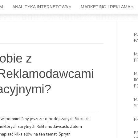
M
ANALITYKA INTERNETOWA
»
MARKETING I REKLAMA
»
M
P
M
obie z
P
 Reklamodawcami
M
R
iacyjnymi?
P
M
S
e wspomnieliśmy jeszcze o podejrzanych Sieciach
P
i niektórych sprytnych Reklamodawcach. Zatem
P
apisać kilka słów na ten temat. Sprytni