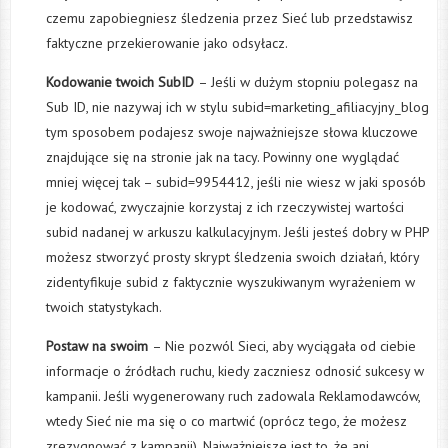
czemu zapobiegniesz śledzenia przez Sieć lub przedstawisz
faktyczne przekierowanie jako odsyłacz.
Kodowanie twoich SubID
– Jeśli w dużym stopniu polegasz na
Sub ID, nie nazywaj ich w stylu subid=marketing_afiliacyjny_blog
tym sposobem podajesz swoje najważniejsze słowa kluczowe
znajdujące się na stronie jak na tacy. Powinny one wyglądać
mniej więcej tak – subid=9954412, jeśli nie wiesz w jaki sposób
je kodować, zwyczajnie korzystaj z ich rzeczywistej wartości
subid nadanej w arkuszu kalkulacyjnym. Jeśli jesteś dobry w PHP
możesz stworzyć prosty skrypt śledzenia swoich działań, który
zidentyfikuje subid z faktycznie wyszukiwanym wyrażeniem w
twoich statystykach.
Postaw na swoim
– Nie pozwól Sieci, aby wyciągała od ciebie
informacje o źródłach ruchu, kiedy zaczniesz odnosić sukcesy w
kampanii. Jeśli wygenerowany ruch zadowala Reklamodawców,
wtedy Sieć nie ma się o co martwić (oprócz tego, że możesz
zrezygnować z kampanii). Najważniejsze jest to, że ani