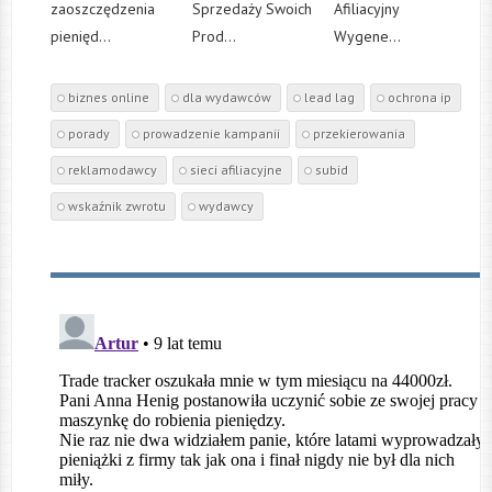
zaoszczędzenia
Sprzedaży Swoich
Afiliacyjny
pienięd...
Prod...
Wygene...
biznes online
dla wydawców
lead lag
ochrona ip
porady
prowadzenie kampanii
przekierowania
reklamodawcy
sieci afiliacyjne
subid
wskaźnik zwrotu
wydawcy