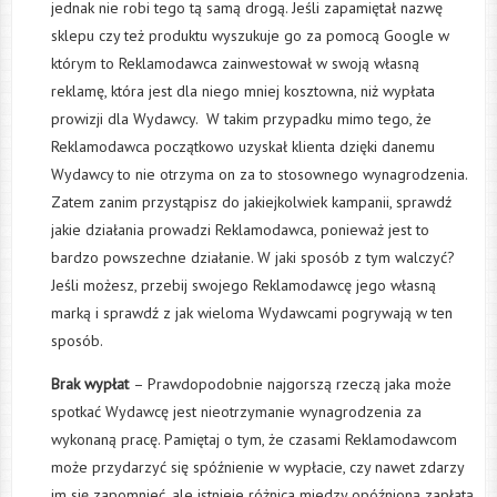
jednak nie robi tego tą samą drogą. Jeśli zapamiętał nazwę
sklepu czy też produktu wyszukuje go za pomocą Google w
którym to Reklamodawca zainwestował w swoją własną
reklamę, która jest dla niego mniej kosztowna, niż wypłata
prowizji dla Wydawcy. W takim przypadku mimo tego, że
Reklamodawca początkowo uzyskał klienta dzięki danemu
Wydawcy to nie otrzyma on za to stosownego wynagrodzenia.
Zatem zanim przystąpisz do jakiejkolwiek kampanii, sprawdź
jakie działania prowadzi Reklamodawca, ponieważ jest to
bardzo powszechne działanie. W jaki sposób z tym walczyć?
Jeśli możesz, przebij swojego Reklamodawcę jego własną
marką i sprawdź z jak wieloma Wydawcami pogrywają w ten
sposób.
Brak wypłat ­
– Prawdopodobnie najgorszą rzeczą jaka może
spotkać Wydawcę jest nieotrzymanie wynagrodzenia za
wykonaną pracę. Pamiętaj o tym, że czasami Reklamodawcom
może przydarzyć się spóźnienie w wypłacie, czy nawet zdarzy
im się zapomnieć, ale istnieje różnica miedzy opóźnioną zapłatą,