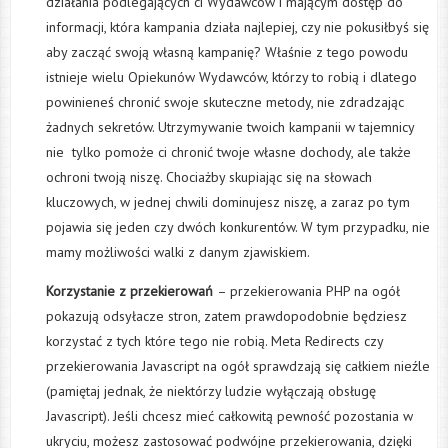
działania podlegających ci Wydawców i mającym dostęp do
informacji, która kampania działa najlepiej, czy nie pokusiłbyś się
aby zacząć swoją własną kampanię? Właśnie z tego powodu
istnieje wielu Opiekunów Wydawców, którzy to robią i dlatego
powinieneś chronić swoje skuteczne metody, nie zdradzając
żadnych sekretów. Utrzymywanie twoich kampanii w tajemnicy
nie tylko pomoże ci chronić twoje własne dochody, ale także
ochroni twoją niszę. Chociażby skupiając się na słowach
kluczowych, w jednej chwili dominujesz niszę, a zaraz po tym
pojawia się jeden czy dwóch konkurentów. W tym przypadku, nie
mamy możliwości walki z danym zjawiskiem.
Korzystanie z przekierowań
– przekierowania PHP na ogół
pokazują odsyłacze stron, zatem prawdopodobnie będziesz
korzystać z tych które tego nie robią. Meta Redirects czy
przekierowania Javascript na ogół sprawdzają się całkiem nieźle
(pamiętaj jednak, że niektórzy ludzie wyłączają obsługę
Javascript). Jeśli chcesz mieć całkowitą pewność pozostania w
ukryciu, możesz zastosować podwójne przekierowania, dzięki