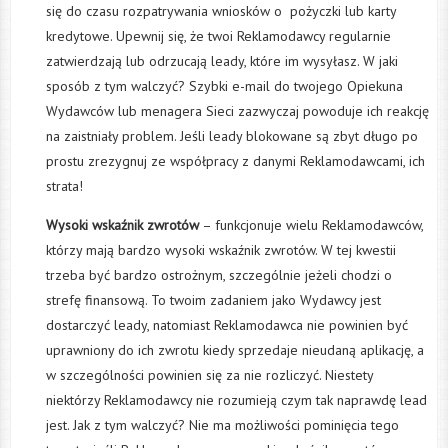
się do czasu rozpatrywania wniosków o pożyczki lub karty
kredytowe. Upewnij się, że twoi Reklamodawcy regularnie
zatwierdzają lub odrzucają leady, które im wysyłasz. W jaki
sposób z tym walczyć? Szybki e-mail do twojego Opiekuna
Wydawców lub menagera Sieci zazwyczaj powoduje ich reakcję
na zaistniały problem. Jeśli leady blokowane są zbyt długo po
prostu zrezygnuj ze współpracy z danymi Reklamodawcami, ich
strata!
Wysoki wskaźnik zwrotów
– funkcjonuje wielu Reklamodawców,
którzy mają bardzo wysoki wskaźnik zwrotów. W tej kwestii
trzeba być bardzo ostrożnym, szczególnie jeżeli chodzi o
strefę finansową. To twoim zadaniem jako Wydawcy jest
dostarczyć leady, natomiast Reklamodawca nie powinien być
uprawniony do ich zwrotu kiedy sprzedaje nieudaną aplikację, a
w szczególności powinien się za nie rozliczyć. Niestety
niektórzy Reklamodawcy nie rozumieją czym tak naprawdę lead
jest. Jak z tym walczyć? Nie ma możliwości pominięcia tego