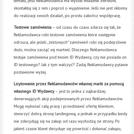
tematu, jeśli Reklamodawca ma wysoki wskaźnik zwrotów,
skontaktuj się z nim i poproś o wyjaśnienie. Jeśli nie jest skłonny
do realizacji swoich działań, po prostu zakończ współpracę.
Testowe zamówienia
– od czasu do czasu zdarza się tak, że
Reklamodawca robi testowe zamówienia które następnie
odrzuca, ale jeżeli „
testowych”
zamówień robi się podejrzliwie
dużo, można zacząć się martwić. Dlaczego Reklamodawca
testuje zamówienia pod twoim ID Wydawcy, czy nie posiada on
ID testowego? Jak z tym walczyć? Zadaj Reklamodawcy pytanie
postawione wyżej.
Licytowanie przez Reklamodawców własnej marki za pomocą
własnego ID Wydawcy
– jest to jedna z najbardziej
denerwujących akcji podejmowanych przez Reklamodawców.
Mogę wykonać całą pracę i przedstawić ofertę klientom,
stworzyć dobrą stronę landingową, a jednak w przypadku kiedy
nie zdecydują się na zakup od razu wychodzą ze strony. Po
jakimś czasie klient decyduje się powrócić i dokonać zakupu,