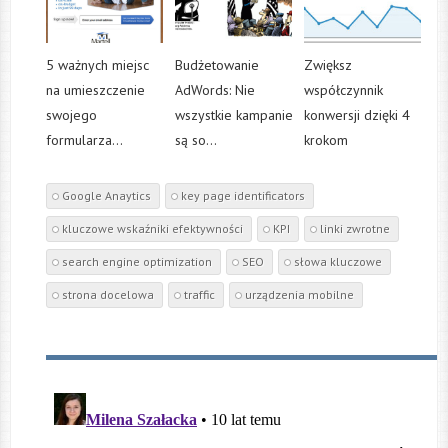
5 ważnych miejsc
Budżetowanie
Zwiększ
na umieszczenie
AdWords: Nie
współczynnik
swojego
wszystkie kampanie
konwersji dzięki 4
formularza...
są so...
krokom
Google Anaytics
key page identificators
kluczowe wskaźniki efektywności
KPI
linki zwrotne
search engine optimization
SEO
słowa kluczowe
strona docelowa
traffic
urządzenia mobilne