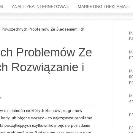
M
ANALITYKA INTERNETOWA
»
MARKETING I REKLAMA
»
owszechnych Problemów Ze Śledzeniem: Ich
M
P
ch Problemów Ze
M
P
ch Rozwiązanie i
M
R
P
M
a
S
k w działalności niektórych klientów programów
P
we kody lub błędne wyrazy – to najczęstsze problemy
dla początkujących użytkowników będzie posiadanie
P
kacji problemów ze śledzeniem oraz poznanie paru