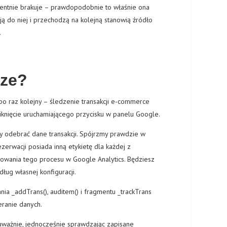
dentnie brakuje – prawdopodobnie to właśnie ona
ją do niej i przechodzą na kolejną stanowią źródło
.
dze?
po raz kolejny – śledzenie transakcji e-commerce
liknięcie uruchamiającego przycisku w panelu Google.
y odebrać dane transakcji. Spójrzmy prawdzie w
zerwacji posiada inną etykietę dla każdej z
zowania tego procesu w Google Analytics. Będziesz
ług własnej konfiguracji.
a _addTrans(), auditem() i fragmentu _trackTrans
ranie danych.
uważnie, jednocześnie sprawdzając zapisane