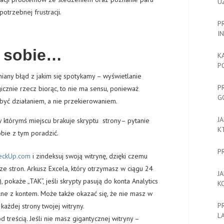
U
otrzebnej frustracji.
P
I
a sobie…
K
P
iany błąd z jakim się spotykamy – wyświetlanie
P
icznie rzecz biorąc, to nie ma sensu, ponieważ
G
 być działaniem, a nie przekierowaniem.
J
 którymś miejscu brakuje skryptu strony– pytanie
K
sobie z tym poradzić.
P
heckUp.com
i zindeksuj swoją witrynę, dzięki czemu
ze stron. Arkusz Excela, który otrzymasz w ciągu 24
J
 pokaże „TAK”, jeśli skrypty pasują do konta Analytics
K
bilne z kontem. Może także okazać się, że nie masz w
P
każdej strony twojej witryny.
L
 treścią. Jeśli nie masz gigantycznej witryny –