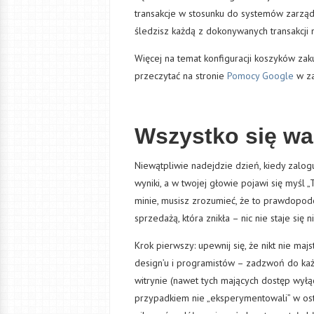
transakcje w stosunku do systemów zarzą
śledzisz każdą z dokonywanych transakcji 
Więcej na temat konfiguracji koszyków z
przeczytać na stronie
Pomocy Google
w za
Wszystko się wa
Niewątpliwie nadejdzie dzień, kiedy zalogu
wyniki, a w twojej głowie pojawi się myśl „
minie, musisz zrozumieć, że to prawdopod
sprzedażą, która znikła – nic nie staje się 
Krok pierwszy: upewnij się, że nikt nie maj
design’u i programistów – zadzwoń do każ
witrynie (nawet tych mających dostęp wyłą
przypadkiem nie „eksperymentowali” w ost