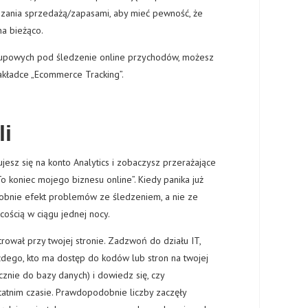
dzania sprzedażą/zapasami, aby mieć pewność, że
na bieżąco.
akupowych pod śledzenie online przychodów, możesz
kładce „Ecommerce Tracking”.
li
jesz się na konto Analytics i zobaczysz przerażające
To koniec mojego biznesu online”. Kiedy panika już
obnie efekt problemów ze śledzeniem, a nie ze
nicością w ciągu jednej nocy.
strował przy twojej stronie. Zadzwoń do działu IT,
dego, kto ma dostęp do kodów lub stron na twojej
cznie do bazy danych) i dowiedz się, czy
atnim czasie. Prawdopodobnie liczby zaczęły