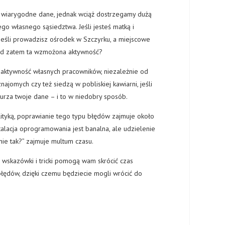
ać wiarygodne dane, jednak wciąż dostrzegamy dużą
o własnego sąsiedztwa. Jeśli jesteś matką i
 Jeśli prowadzisz ośrodek w Szczyrku, a miejscowe
kąd zatem ta wzmożona aktywność?
 aktywność własnych pracowników, niezależnie od
ajomych czy też siedzą w pobliskiej kawiarni, jeśli
zaburza twoje dane – i to w niedobry sposób.
alityką, poprawianie tego typu błędów zajmuje około
alacja oprogramowania jest banalna, ale udzielenie
nie tak?” zajmuje multum czasu.
wskazówki i tricki pomogą wam skrócić czas
błędów, dzięki czemu będziecie mogli wrócić do