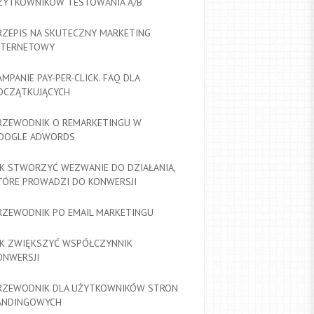
ŻYTKOWNIKÓW TESTOWANIA A/B
RZEPIS NA SKUTECZNY MARKETING
NTERNETOWY
AMPANIE PAY-PER-CLICK. FAQ DLA
OCZĄTKUJĄCYCH
RZEWODNIK O REMARKETINGU W
OOGLE ADWORDS
AK STWORZYĆ WEZWANIE DO DZIAŁANIA,
TÓRE PROWADZI DO KONWERSJI
RZEWODNIK PO EMAIL MARKETINGU
AK ZWIĘKSZYĆ WSPÓŁCZYNNIK
ONWERSJI
RZEWODNIK DLA UŻYTKOWNIKÓW STRON
ANDINGOWYCH