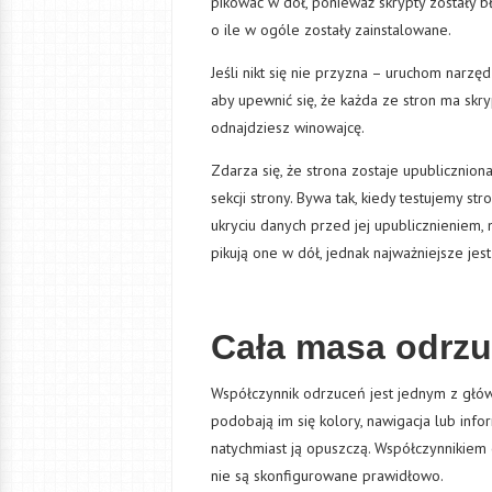
pikować w dół, ponieważ skrypty zostały 
o ile w ogóle zostały zainstalowane.
Jeśli nikt się nie przyzna – uruchom narz
aby upewnić się, że każda ze stron ma skr
odnajdziesz winowajcę.
Zdarza się, że strona zostaje upubliczni
sekcji strony. Bywa tak, kiedy testujemy s
ukryciu danych przed jej upublicznieniem,
pikują one w dół, jednak najważniejsze je
Cała masa odrz
Współczynnik odrzuceń jest jednym z główny
podobają im się kolory, nawigacja lub info
natychmiast ją opuszczą. Współczynnikiem 
nie są skonfigurowane prawidłowo.