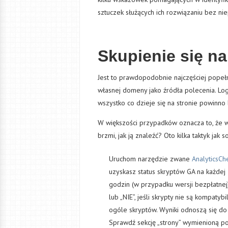
sztuczek służących ich rozwiązaniu bez niep
Skupienie się n
Jest to prawdopodobnie najczęściej popełn
własnej domeny jako źródła polecenia. Log
wszystko co dzieje się na stronie powinno
W większości przypadków oznacza to, że w
brzmi, jak ją znaleźć? Oto kilka taktyk jak 
Uruchom narzędzie zwane
AnalyticsC
uzyskasz status skryptów GA na każdej 
godzin (w przypadku wersji bezpłatnej),
lub „NIE”, jeśli skrypty nie są kompaty
ogóle skryptów. Wyniki odnoszą się do 
Sprawdź sekcję „strony” wymienioną pod