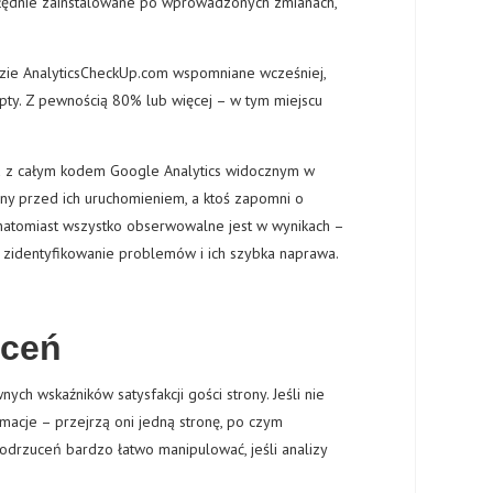
błędnie zainstalowane po wprowadzonych zmianach,
ędzie AnalyticsCheckUp.com wspomniane wcześniej,
ypty. Z pewnością 80% lub więcej – w tym miejscu
ona z całym kodem Google Analytics widocznym w
trony przed ich uruchomieniem, a ktoś zapomni o
 natomiast wszystko obserwowalne jest w wynikach –
st zidentyfikowanie problemów i ich szybka naprawa.
uceń
ch wskaźników satysfakcji gości strony. Jeśli nie
rmacje – przejrzą oni jedną stronę, po czym
odrzuceń bardzo łatwo manipulować, jeśli analizy