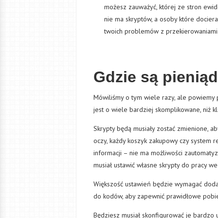
możesz zauważyć, której ze stron ewi
nie ma skryptów, a osoby które dociera
twoich problemów z przekierowaniami
Gdzie są pienią
Mówiliśmy o tym wiele razy, ale powiemy 
jest o wiele bardziej skomplikowane, niż k
Skrypty będą musiały zostać zmienione, ab
oczy, każdy koszyk zakupowy czy system re
informacji – nie ma możliwości zautomaty
musiał ustawić własne skrypty do pracy wed
Większość ustawień będzie wymagać dodani
do kodów, aby zapewnić prawidłowe pobie
Będziesz musiał skonfigurować je bardzo 