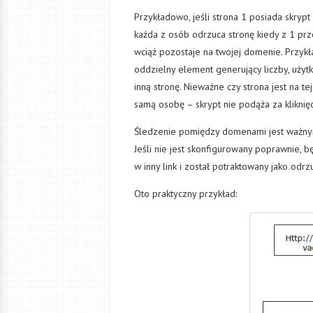
Przykładowo, jeśli strona 1 posiada skrypt
każda z osób odrzuca stronę kiedy z 1 prze
wciąż pozostaje na twojej domenie. Przykła
oddzielny element generujący liczby, użytk
inną stronę. Nieważne czy strona jest na t
samą osobę – skrypt nie podąża za kliknię
Śledzenie pomiędzy domenami jest ważnym
Jeśli nie jest skonfigurowany poprawnie, bę
w inny link i został potraktowany jako odrz
Oto praktyczny przykład: