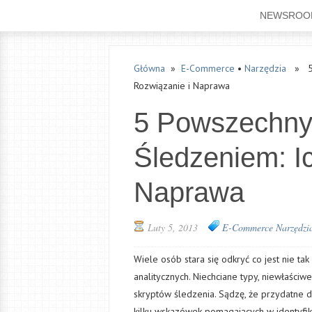
NEWSROO
Główna
»
E-Commerce
•
Narzędzia
» 5 P
Rozwiązanie i Naprawa
5 Powszechny
Śledzeniem: I
Naprawa
Luty 5, 2013
E-Commerce
Narzędzi
Wiele osób stara się odkryć co jest nie ta
analitycznych. Niechciane typy, niewłaści
skryptów śledzenia. Sądzę, że przydatne 
kilku wskazówek pomagających w identyfi