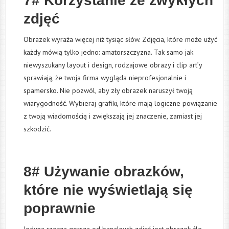
7# Korzystanie ze zwykłych
zdjęć
Obrazek wyraża więcej niż tysiąc słów. Zdjęcia, które może użyć
każdy mówią tylko jedno: amatorszczyzna. Tak samo jak
niewyszukany layout i design, rodzajowe obrazy i clip art’y
sprawiają, że twoja firma wygląda nieprofesjonalnie i
spamersko. Nie pozwól, aby zły obrazek naruszył twoją
wiarygodność. Wybieraj grafiki, które mają logiczne powiązanie
z twoją wiadomością i zwiększają jej znaczenie, zamiast jej
szkodzić.
8# Używanie obrazków,
które nie wyświetlają się
poprawnie
Jedyną rzeczą gorszą od banalnych zdjęć jest obrazek źle