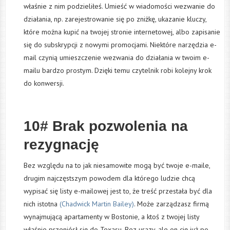
właśnie z nim podzieliłeś. Umieść w wiadomości wezwanie do
działania, np. zarejestrowanie się po zniżkę, ukazanie kluczy,
które można kupić na twojej stronie internetowej, albo zapisanie
się do subskrypcji z nowymi promocjami. Niektóre narzędzia e-
mail czynią umieszczenie wezwania do działania w twoim e-
mailu bardzo prostym. Dzięki temu czytelnik robi kolejny krok
do konwersji.
10# Brak pozwolenia na
rezygnację
Bez względu na to jak niesamowite mogą być twoje e-maile,
drugim najczęstszym powodem dla którego ludzie chcą
wypisać się listy e-mailowej jest to, że treść przestała być dla
nich istotna
(Chadwick Martin Bailey)
. Może zarządzasz firmą
wynajmującą apartamenty w Bostonie, a ktoś z twojej listy
właśnie przeniósł się do Texasu. Bez urazy, ale on cię już po